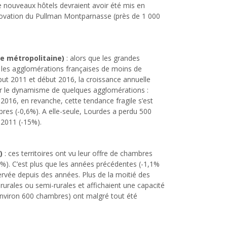
e nouveaux hôtels devraient avoir été mis en
novation du Pullman Montparnasse (près de 1 000
re métropolitaine)
: alors que les grandes
, les agglomérations françaises de moins de
but 2011 et début 2016, la croissance annuelle
ar le dynamisme de quelques agglomérations :
2016, en revanche, cette tendance fragile s’est
bres (-0,6%). A elle-seule, Lourdes a perdu 500
2011 (-15%).
)
: ces territoires ont vu leur offre de chambres
5%). C’est plus que les années précédentes (-1,1%
vée depuis des années. Plus de la moitié des
urales ou semi-rurales et affichaient une capacité
environ 600 chambres) ont malgré tout été