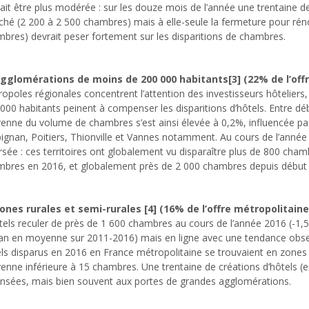
ait être plus modérée : sur les douze mois de l’année une trentaine d
hé (2 200 à 2 500 chambres) mais à elle-seule la fermeture pour ré
bres) devrait peser fortement sur les disparitions de chambres.
gglomérations de moins de 200 000 habitants[3] (22% de l’off
opoles régionales concentrent l’attention des investisseurs hôteliers
000 habitants peinent à compenser les disparitions d’hôtels. Entre dé
nne du volume de chambres s’est ainsi élevée à 0,2%, influencée p
ignan, Poitiers, Thionville et Vannes notamment. Au cours de l’année 
rsée : ces territoires ont globalement vu disparaître plus de 800 cham
bres en 2016, et globalement près de 2 000 chambres depuis début 
ones rurales et semi-rurales [4] (16% de l’offre métropolitaine
tels reculer de près de 1 600 chambres au cours de l’année 2016 (-1,
an en moyenne sur 2011-2016) mais en ligne avec une tendance obser
ls disparus en 2016 en France métropolitaine se trouvaient en zones r
nne inférieure à 15 chambres. Une trentaine de créations d’hôtels (
nsées, mais bien souvent aux portes de grandes agglomérations.