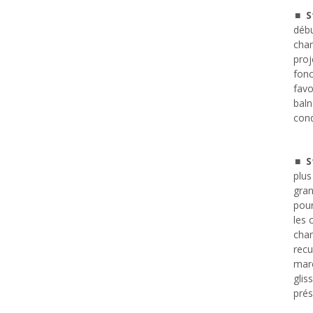
S
débu
cham
proj
fonc
favo
baln
cond
S
plus
gran
pour
les 
cha
recu
marc
glis
prés