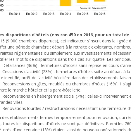
es disparitions d’hôtels (environ 450 en 2016, pour un total d
15 (9 000 chambres disparues), cet indicateur s’inscrit dans la lignée d
ffet une période charnière : départ à la retraite d’exploitants, nombre
raintes réglementaires ou simplement aux investissements nécessair
tifier les motifs de disparitions dans trois cas sur quatre. Les principau
Défaillances (36%) : fermetures d’hôtels sans reprise en cours d’ann
Cessations d’activité (28%) : fermetures d’hôtels suite au départ à la
té identifié, arrêt de l’activité hôtelière dans des établisseme
Reconversions en gîtes, meublés ou chambres d’hôtes (16%). Il s’agit
ntre le marché hôtelier et la para-hôtellerie.
Reconversions en hébergement social (7%) : celles-ci interviennent 
grandes villes.
Rénovations lourdes / restructurations nécessitant une fermeture d’
à des établissements fermés temporairement pour rénovation, qui réin
, toutes les disparitions d’hôtels ne sont pas définitives. Parmi les 7
, près d’une centaine (13%) étaient ainsi de nouveau opérationnels d