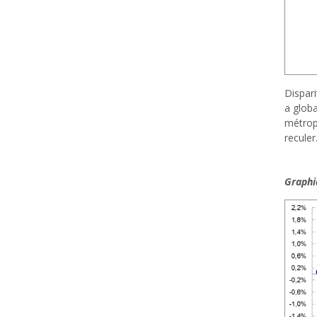
Dispari
a globa
métropo
reculer
Graphi