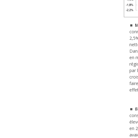
M
conn
2,5%
nett
Dans
en m
régi
par 
croi
fair
effe
I
cons
élev
en 2
avai