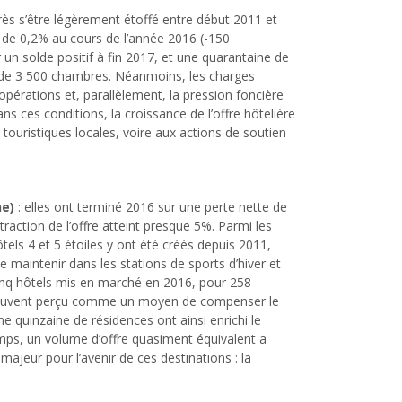
rès s’être légèrement étoffé entre début 2011 et
lé de 0,2% au cours de l’année 2016 (-150
 un solde positif à fin 2017, et une quarantaine de
us de 3 500 chambres. Néanmoins, les charges
opérations et, parallèlement, la pression foncière
s ces conditions, la croissance de l’offre hôtelière
touristiques locales, voire aux actions de soutien
ne)
: elles ont terminé 2016 sur une perte nette de
action de l’offre atteint presque 5%. Parmi les
tels 4 et 5 étoiles y ont été créés depuis 2011,
e maintenir dans les stations de sports d’hiver et
inq hôtels mis en marché en 2016, pour 258
 souvent perçu comme un moyen de compenser le
une quinzaine de résidences ont ainsi enrichi le
mps, un volume d’offre quasiment équivalent a
majeur pour l’avenir de ces destinations : la