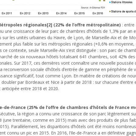
étropoles régionales[2] (22% de l’offre métropolitaine)
: entre
u une croissance de leur parc de chambres d’hôtels de 1,3% par a
 sur les unités urbaines du Havre, de Lyon, de Marseille-Aix et de Mont
ement plus faible sur les métropoles régionales (+0,6% en moyenne, 
 ce contexte, seule Marseille-Aix s’est distinguée : son parc de cha
arché de six nouveaux hôtels totalisant 641 chambres, soit 42% de
onales. Sur 2017, ces dernières vont connaître une nouvelle poussée d
la reconversion sociale d’hôtels d’entrée de gamme en périphérie de vi
ssance significatif, tout comme Lyon. En matière de créations de nou
e doubler par Bordeaux et Nice à partir de 2018 : sur chacune d’entre 
t anticipée entre 2018 et 2020.
le-de-France (25% de l’offre de chambres d’hôtels de France m
écutive, la région a connu une croissance de son parc légèrement su
é (une trentaine, comme en 2015) mais avec des produits de plus fa
015). Parallèlement, les disparitions d’hôtels ont été moins nombreuse
ent connu un pic en 2015. En 2016, l’Ile-de-France a en définitive g