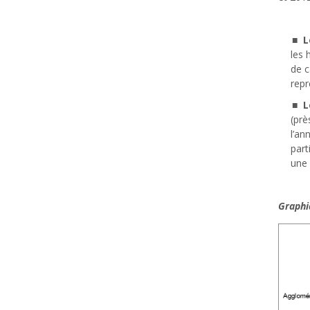
L
les 
de 
repr
L
(prè
l’an
part
une 
Graphi