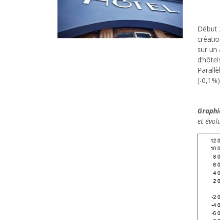
Début 
créatio
sur un 
d’hôtels
Parallè
(-0,1%)
Graphi
et évol