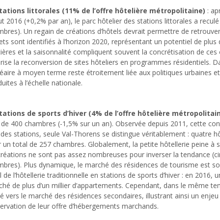
tations littorales (11% de l’offre hôtelière métropolitaine)
: ap
t 2016 (+0,2% par an), le parc hôtelier des stations littorales a recu
bres). Un regain de créations d’hôtels devrait permettre de retrouver
ets sont identifiés à l’horizon 2020, représentant un potentiel de pl
ières et la saisonnalité compliquent souvent la concrétisation de ces 
rise la reconversion de sites hôteliers en programmes résidentiels. Dan
éaire à moyen terme reste étroitement liée aux politiques urbaines et 
uites à l’échelle nationale.
tations de sports d’hiver (4% de l’offre hôtelière métropolitai
 de 400 chambres (-1,5% sur un an). Observée depuis 2011, cette contr
des stations, seule Val-Thorens se distingue véritablement : quatre hô
 un total de 257 chambres. Globalement, la petite hôtellerie peine à s
créations ne sont pas assez nombreuses pour inverser la tendance (c
mbres). Plus dynamique, le marché des résidences de tourisme est
l de l’hôtellerie traditionnelle en stations de sports d’hiver : en 2016, 
hé de plus d’un millier d’appartements. Cependant, dans le même te
sé vers le marché des résidences secondaires, illustrant ainsi un enjeu 
ervation de leur offre d’hébergements marchands.