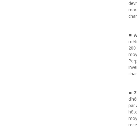
devr
marc
cham
A
métr
200 
moye
Perp
inve
cham
Z
d’hô
par 
hôte
moye
rece