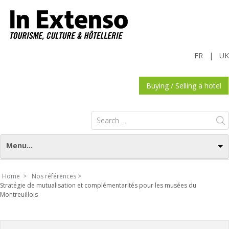
FR
|
UK
Buying / Selling a hotel
Search
for:
Menu...
Home >
Nos références >
Stratégie de mutualisation et complémentarités pour les musées du
Montreuillois