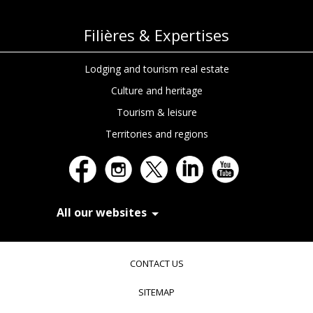
Filières & Expertises
Lodging and tourism real estate
Culture and heritage
Tourism & leisure
Territories and regions
All our websites
In Extenso Recrutement
In Extenso Finance & Transmission
CONTACT US
In Extenso Tourisme, Culture & Hôtellerie
In Extenso Innovation Croissance
SITEMAP
In Extenso Avocats
In Extenso Patrimoine