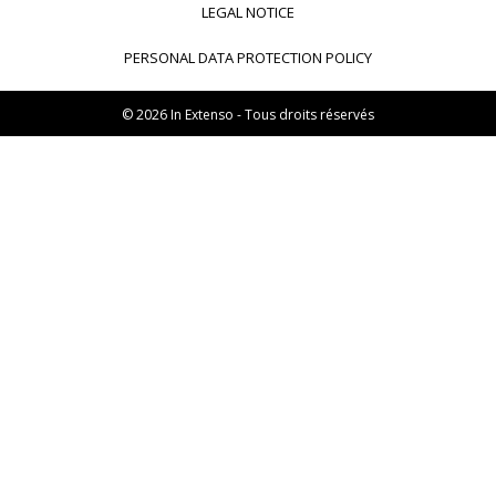
LEGAL NOTICE
Inexweb
Transaxio, partenaire In Extenso
PERSONAL DATA PROTECTION POLICY
Transaxio Hôtel, partenaire In Extenso
fulll, logiciel expert-comptable
© 2026 In Extenso - Tous droits réservés