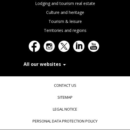
Lodging and tourism real estate
Culture and heritage
Tourism & leisure
Territories and regions
All our websites
In Extenso Recrutement
In Extenso Finance & Transmission
CONTACT US
In Extenso Tourisme, Culture & Hôtellerie
In Extenso Innovation Croissance
SITEMAP
In Extenso Avocats
In Extenso Patrimoine
LEGAL NOTICE
Inexweb
Transaxio, partenaire In Extenso
PERSONAL DATA PROTECTION POLICY
Transaxio Hôtel, partenaire In Extenso
fulll, logiciel expert-comptable