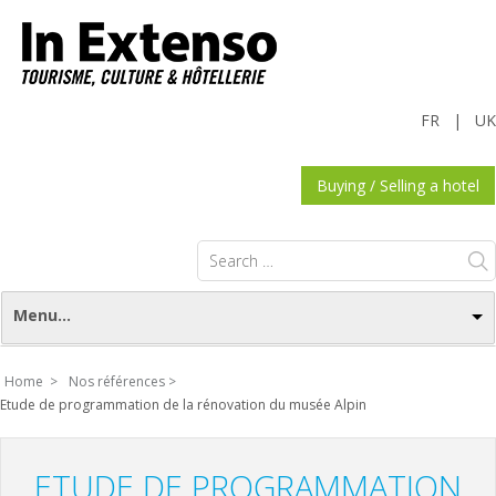
FR
|
UK
Buying / Selling a hotel
Search
for:
Menu...
Home >
Nos références >
Etude de programmation de la rénovation du musée Alpin
ETUDE DE PROGRAMMATION