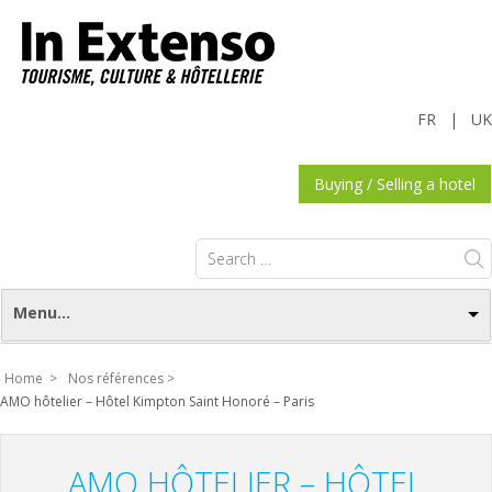
FR
|
UK
Buying / Selling a hotel
Search
for:
Menu...
Home >
Nos références >
AMO hôtelier – Hôtel Kimpton Saint Honoré – Paris
AMO HÔTELIER – HÔTEL