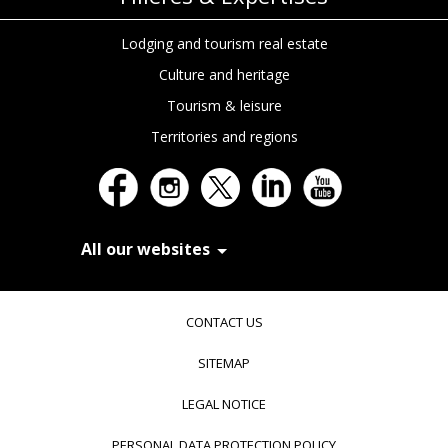
Lodging and tourism real estate
Culture and heritage
Tourism & leisure
Territories and regions
All our websites
In Extenso Recrutement
In Extenso Finance & Transmission
CONTACT US
In Extenso Tourisme, Culture & Hôtellerie
In Extenso Innovation Croissance
SITEMAP
In Extenso Avocats
In Extenso Patrimoine
LEGAL NOTICE
Inexweb
Transaxio, partenaire In Extenso
PERSONAL DATA PROTECTION POLICY