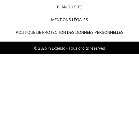
In Extenso Innovation Croissance
PLAN DU SITE
In Extenso Avocats
In Extenso Patrimoine
MENTIONS LÉGALES
Inexweb
Transaxio, partenaire In Extenso
POLITIQUE DE PROTECTION DES DONNÉES PERSONNELLES
Transaxio Hôtel, partenaire In Extenso
fulll, logiciel expert-comptable
© 2026 In Extenso - Tous droits réservés