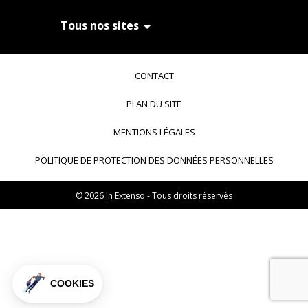
Tous nos sites
In Extenso Recrutement
In Extenso Finance & Transmission
CONTACT
In Extenso Tourisme, Culture & Hôtellerie
In Extenso Innovation Croissance
PLAN DU SITE
In Extenso Avocats
In Extenso Patrimoine
MENTIONS LÉGALES
Inexweb
Transaxio, partenaire In Extenso
POLITIQUE DE PROTECTION DES DONNÉES PERSONNELLES
Transaxio Hôtel, partenaire In Extenso
fulll, logiciel expert-comptable
© 2026 In Extenso - Tous droits réservés
COOKIES