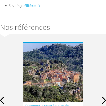
Stratégie
filière
Nos références
u
Diagnostic stratégique de
Stratégie de