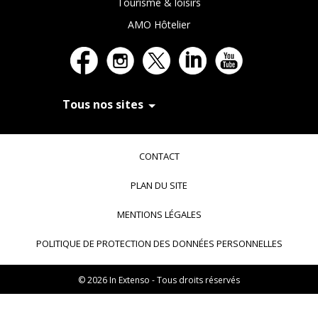
Tourisme & loisirs
AMO Hôtelier
Tous nos sites
In Extenso Recrutement
In Extenso Finance & Transmission
CONTACT
In Extenso Tourisme, Culture & Hôtellerie
In Extenso Innovation Croissance
PLAN DU SITE
In Extenso Avocats
In Extenso Patrimoine
MENTIONS LÉGALES
Inexweb
Transaxio, partenaire In Extenso
POLITIQUE DE PROTECTION DES DONNÉES PERSONNELLES
Transaxio Hôtel, partenaire In Extenso
fulll, logiciel expert-comptable
© 2026 In Extenso - Tous droits réservés