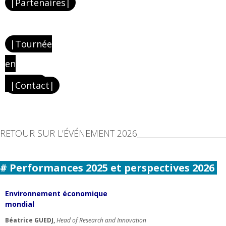
|Partenaires|
|Tournée
en
régions|
|Contact|
RETOUR SUR L’ÉVÉNEMENT 2026
# Performances 2025 et perspectives 2026
Environnement économique
mondial
Béatrice
GUEDJ,
Head
of
Research
and
Innovation