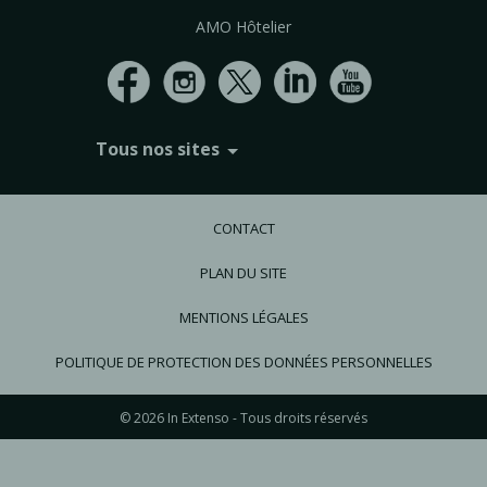
AMO Hôtelier
Tous nos sites
In Extenso Recrutement
In Extenso Finance & Transmission
CONTACT
In Extenso Tourisme, Culture & Hôtellerie
In Extenso Innovation Croissance
PLAN DU SITE
In Extenso Avocats
In Extenso Patrimoine
MENTIONS LÉGALES
Inexweb
Transaxio, partenaire In Extenso
POLITIQUE DE PROTECTION DES DONNÉES PERSONNELLES
Transaxio Hôtel, partenaire In Extenso
fulll, logiciel expert-comptable
© 2026 In Extenso - Tous droits réservés