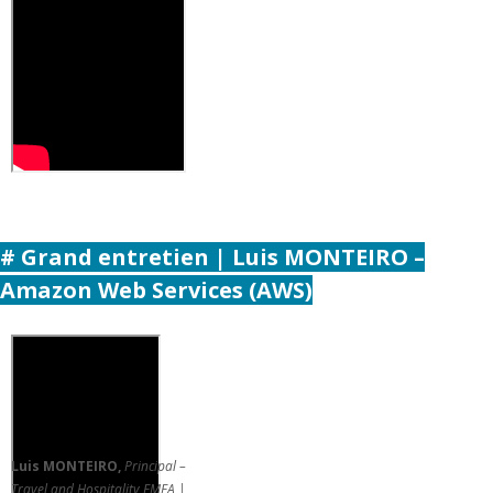
#
Grand entretien |
Luis MONTEIRO
–
Amazon Web Services (AWS)
Luis MONTEIRO,
Principal –
Travel and Hospitality EMEA |