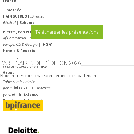
France
Timothée
HAINGUERLOT,
Directeur
Général |
Sohoma
Télécharger les présentations
Pierre-Jean PUIG,
Director
of Commercial | Southern
Europe, CIS & Georgia |
IHG ®
Hotels & Resorts
Alexandra SAENZ,
Vice-
PARTENAIRES DE L’ÉDITION 2026
President Consulting |
HRS
Group
Nous remercions chaleureusement nos partenaires.
Table-ronde animée
par
Olivier PETIT
,
Directeur
général |
In Extenso
Tourisme, Culture et
Hôtellerie