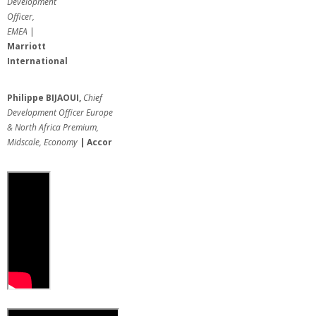
Development
Officer,
EMEA
|
Marriott
International
Philippe BIJAOUI,
Chief
Development Officer Europe
& North Africa Premium,
Midscale, Economy
|
Accor