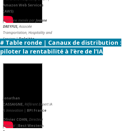
Amazon Web Services
(AWS)
Interview menée par
J
oanne
DREYFUS,
Associée
Transportation, Hospitality and
Services |
Deloitte
# Table ronde | Canaux de distribution :
piloter la rentabilité à l’ère de l’IA
Jo
nathan
CASSAIGNE,
Référent Expert IA
& Innovation
|
BPI France
Olivier COHN,
Directeur
Général |
Best Western