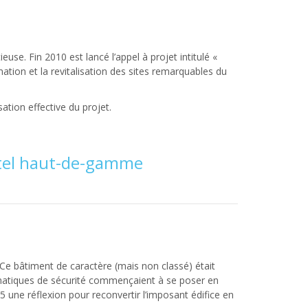
se. Fin 2010 est lancé l’appel à projet intitulé «
imation et la revitalisation des sites remarquables du
ation effective du projet.
hôtel haut-de-gamme
. Ce bâtiment de caractère (mais non classé) était
lématiques de sécurité commençaient à se poser en
05 une réflexion pour reconvertir l’imposant édifice en