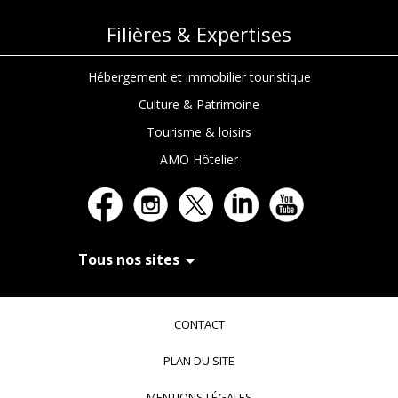
Filières & Expertises
Hébergement et immobilier touristique
Culture & Patrimoine
Tourisme & loisirs
AMO Hôtelier
Tous nos sites
In Extenso Recrutement
In Extenso Finance & Transmission
CONTACT
In Extenso Tourisme, Culture & Hôtellerie
In Extenso Innovation Croissance
PLAN DU SITE
In Extenso Avocats
In Extenso Patrimoine
MENTIONS LÉGALES