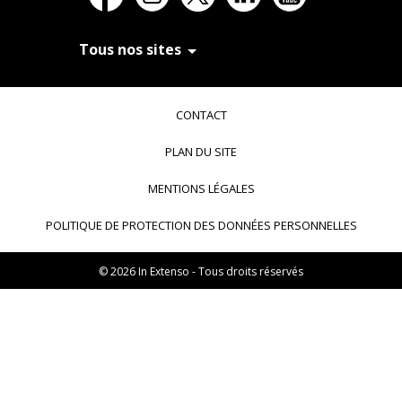
Tous nos sites
In Extenso Recrutement
In Extenso Finance & Transmission
CONTACT
In Extenso Tourisme, Culture & Hôtellerie
In Extenso Innovation Croissance
PLAN DU SITE
In Extenso Avocats
In Extenso Patrimoine
MENTIONS LÉGALES
Inexweb
Transaxio, partenaire In Extenso
POLITIQUE DE PROTECTION DES DONNÉES PERSONNELLES
Transaxio Hôtel, partenaire In Extenso
fulll, logiciel expert-comptable
© 2026 In Extenso - Tous droits réservés