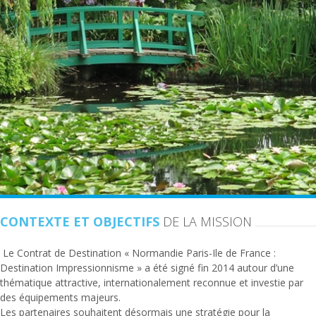
CONTEXTE ET OBJECTIFS
DE LA MISSION
Le Contrat de Destination « Normandie Paris-Ile de France :
Destination Impressionnisme » a été signé fin 2014 autour d’une
thématique attractive, internationalement reconnue et investie par
des équipements majeurs.
Les partenaires souhaitent désormais une stratégie pour la