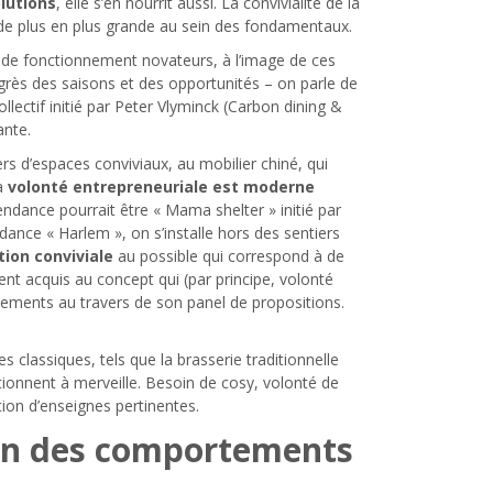
olutions
, elle s’en nourrit aussi. La convivialité de la
de plus en plus grande au sein des fondamentaux.
 de fonctionnement novateurs, à l’image de ces
grès des saisons et des opportunités – on parle de
lectif initié par Peter Vlyminck (Carbon dining &
ante.
ers d’espaces conviviaux, au mobilier chiné, qui
La
volonté entrepreneuriale est moderne
tendance pourrait être « Mama shelter » initié par
dance « Harlem », on s’installe hors des sentiers
tion conviviale
au possible qui correspond à de
t acquis au concept qui (par principe, volonté
sements au travers de son panel de propositions.
les classiques, tels que la brasserie traditionnelle
ctionnent à merveille. Besoin de cosy, volonté de
tion d’enseignes pertinentes.
ion des comportements