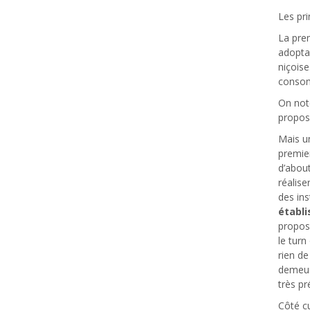
Les pri
La pre
adopta
niçoise
consom
On note
propos
Mais un
premier
d’about
réalise
des ins
établ
propos
le turn
rien de
demeure
très pr
Côté cu