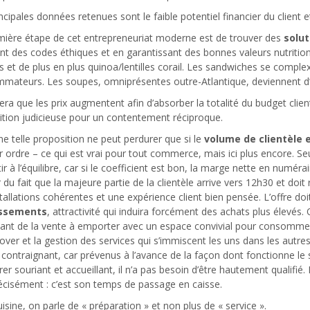
ncipales données retenues sont le faible potentiel financier du client et
mière étape de cet entrepreneuriat moderne est de trouver des
solut
nt des codes éthiques et en garantissant des bonnes valeurs nutritio
s et de plus en plus quinoa/lentilles corail. Les sandwiches se comple
mateurs. Les soupes, omniprésentes outre-Atlantique, deviennent d’i
ra que les prix augmentent afin d’absorber la totalité du budget clie
ition judicieuse pour un contentement réciproque.
e telle proposition ne peut perdurer que si le
volume de clientèle 
 ordre – ce qui est vrai pour tout commerce, mais ici plus encore. S
ir à l’équilibre, car si le coefficient est bon, la marge nette en numérai
r du fait que la majeure partie de la clientèle arrive vers 12h30 et doit 
tallations cohérentes et une expérience client bien pensée. L’offre doi
issements
, attractivité qui induira forcément des achats plus élevé
ant de la vente à emporter avec un espace convivial pour consommer é
 over et la gestion des services qui s’immiscent les uns dans les autr
 contraignant, car prévenus à l’avance de la façon dont fonctionne le s
r souriant et accueillant, il n’a pas besoin d’être hautement qualifié.
écisément : c’est son temps de passage en caisse.
isine, on parle de « préparation » et non plus de « service ».