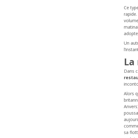
Ce type
rapide.
volume 
matinal
adopte
Un autr
l’insta
La 
Dans c
restau
incont
Alors q
britan
Anvers)
poussan
aujourd
comme 
sa flot