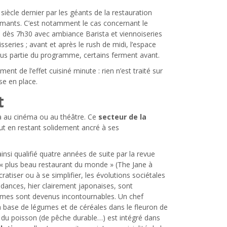
ècle dernier par les géants de la restauration
ormants. C’est notamment le cas concernant le
s dès 7h30 avec ambiance Barista et viennoiseries
series ; avant et après le rush de midi, l’espace
lus partie du programme, certains ferment avant.
nt de l’effet cuisiné minute : rien n’est traité sur
se en place.
t
va au cinéma ou au théâtre. Ce
secteur de la
out en restant solidement ancré à ses
si qualifié quatre années de suite par la revue
 « plus beau restaurant du monde » (The Jane à
atiser ou à se simplifier, les évolutions sociétales
tendances, hier clairement japonaises, sont
gumes sont devenus incontournables. Un chef
base de légumes et de céréales dans le fleuron de
si du poisson (de pêche durable…) est intégré dans