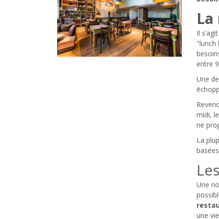
La 
Il s’ag
"lunch 
besoin
entre 9
Une d
échopp
Revenon
midi, l
ne pro
La plup
basées
Les
Une nou
possib
resta
une vie