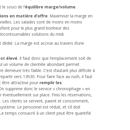
 le souci de l’
équilibre marge/volume
.
ions en matière d’offre
. Maximiser la marge en
nnelles. Les salades sont de moins en moins
xifient pour le plus grand bonheur des
ncontournables solutions du midi.
nt dédié. La marge est accrue au travers d’une
est élevé
. Il faut donc que l’emplacement soit de
eul un volume de clientèle abondant permet
re demeure très faible. C’est d’autant plus difficile à
repartir vers 13h30. Pour faire face au rush, il faut
t être attractive pour
remplir les
s. On supprime donc le service « chronophage » en
ventuellement sur place. Finis les réservations,
es. Les clients se servent, paient et consomment,
ystème. Le personnel est réduit, et s’il doit
 Le temps consacré à un client peut être quantifié