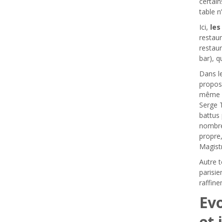
certains
table 
Ici,
les
restaur
restaur
bar), q
Dans le
propose
même si
Serge T
battus
nombre
propre
Magistr
Autre t
parisie
raffine
Ev
et 