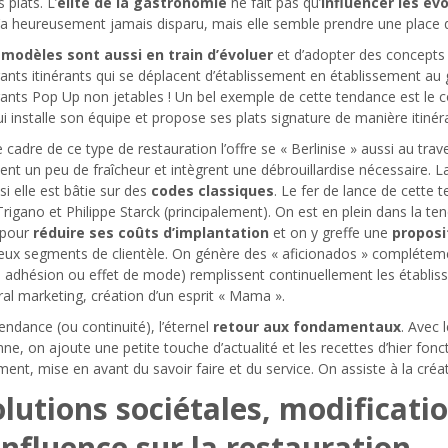
 plats. L’
élite de la gastronomie
ne fait pas qu’
influencer les év
n’a heureusement jamais disparu, mais elle semble prendre une place 
 modèles sont aussi en train d’évoluer
et d’adopter des concepts
ants itinérants qui se déplacent d’établissement en établissement au 
ants Pop Up non jetables ! Un bel exemple de cette tendance est le col
ui installe son équipe et propose ses plats signature de manière itinér
 cadre de ce type de restauration l’offre se « Berlinise » aussi au trav
nt un peu de fraîcheur et intègrent une débrouillardise nécessaire. 
 elle est bâtie sur des
codes classiques
. Le fer de lance de cette 
rigano et Philippe Starck (principalement). On est en plein dans la ten
 pour
réduire ses coûts d’implantation
et on y greffe une
proposi
ux segments de clientèle. On génère des « aficionados » complétemen
, adhésion ou effet de mode) remplissent continuellement les établis
al marketing, création d’un esprit « Mama ».
endance (ou continuité), l’éternel
retour aux fondamentaux
. Avec 
nne, on ajoute une petite touche d’actualité et les recettes d’hier fon
ment, mise en avant du savoir faire et du service. On assiste à la créa
olutions sociétales, modificat
influence sur la restauration