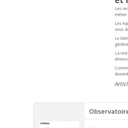
Les rec
métier
Les éq
vous de
Le bien
générat
La res
d’innov
Comme 
doivent
Artic
Observatoire