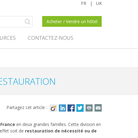
FR
|
UK
Acheter / Vendre un hôtel
URCES
CONTACTEZ-NOUS
RESTAURATION
Partagez cet article :
 France
en deux grandes familles. Cette division en
effet soit de
restauration de nécessité ou de
.