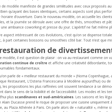
 de modèle manifeste de grandes similitudes avec ceux proposés au si
 Bien qu’ayant des bases identiques, certains aspects sont plus perf
horaire d’ouverture. Dans le nouveau modèle, on accueille les client
es, et la journée se déroule avec une offre de thés, smoothies et pâtis
 une ambiance coworking et presse du jour. L’apéritif ne fait même p
e aspect intéressant de ces évolutions, c’est qu’on se dispense totaleme
nt, à part certaines boissons ou smoothies côté bar. Tout n’est que mi
restauration de divertissemen
e modèle, il est question de plaisir : on va au restaurant comme on 
ration continue de croître
et affiche une créativité débordante, t
ournables fondamentaux.
u’on parle de « meilleur restaurant du monde » (Noma Copenhague, ain
nique Restaurant, L’Osteria Francescana à Modène aujourd’hui) ou de
, les propositions les plus raffinées ont souvent tendance à se démocr
t dans le sens de la lisibilité et de l’accessibilité. Les modes et les 
’hui plus
scandinaves et sud-américaines
. Les saisons et les lé
Alain Ducasse prend le risque de proposer une cuisine uniquement à 
te, au Plaza Athénée à Paris. On parle alors de « naturalité », même 