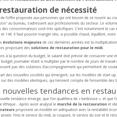
restauration de nécessité
it de l’offre proposée aux personnes qui ont besoin de se nourrir au co
box" au bureau, s’adressent aux professionnels du secteur. Le volume 
s des consommateurs sont très spécifiques. C’est notamment le cas e
 et 14€. Il faut pouvoir manger vite, si possible chaud, équilibré, voir
es
évolutions majeures
de ces dernières années est la multiplicatio
es proposant des
solutions de restauration pour le midi
.
s à la question du budget, le salarié doit prévoir de consacrer une i
e budget journalier étant à multiplier par le nombre de jours de travai
posent pas des solutions d’accompagnement qui permettent de soulage
art des nouvelles sociétés qui émergent, sur les modèles de start-up
 sur des modèles identiques, qui tiennent compte de l’ensemble des b
 nouvelles tendances en restau
velle tendance émerge, que l’on qualifiera de « berlinoise », et que l’o
le éthique… Après avoir analysé le
marché de la restauration
et ide
urateurs
proposent un modèle en adéquation avec la rentabilité écon
 privée. Finis le service du midi, la coupure, le service du soir et le re