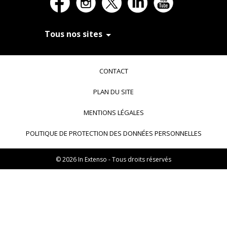
Tous nos sites
In Extenso Recrutement
In Extenso Finance & Transmission
CONTACT
In Extenso Tourisme, Culture & Hôtellerie
In Extenso Innovation Croissance
PLAN DU SITE
In Extenso Avocats
In Extenso Patrimoine
MENTIONS LÉGALES
Inexweb
Transaxio, partenaire In Extenso
POLITIQUE DE PROTECTION DES DONNÉES PERSONNELLES
Transaxio Hôtel, partenaire In Extenso
fulll, logiciel expert-comptable
© 2026 In Extenso - Tous droits réservés