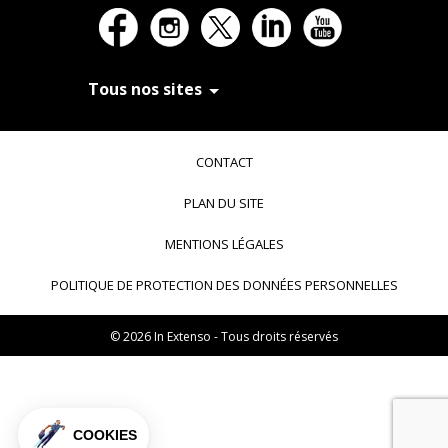
Tous nos sites
In Extenso Recrutement
In Extenso Finance & Transmission
CONTACT
In Extenso Tourisme, Culture & Hôtellerie
In Extenso Innovation Croissance
PLAN DU SITE
In Extenso Avocats
In Extenso Patrimoine
MENTIONS LÉGALES
Inexweb
Transaxio, partenaire In Extenso
POLITIQUE DE PROTECTION DES DONNÉES PERSONNELLES
Transaxio Hôtel, partenaire In Extenso
fulll, logiciel expert-comptable
© 2026 In Extenso - Tous droits réservés
COOKIES