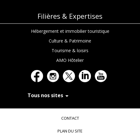
Filières & Expertises
Hébergement et immobilier touristique
Culture & Patrimoine
Tourisme & loisirs
AMO Hôtelier
Tous nos sites
In Extenso Recrutement
In Extenso Finance & Transmission
CONTACT
In Extenso Tourisme, Culture & Hôtellerie
In Extenso Innovation Croissance
PLAN DU SITE
In Extenso Avocats
In Extenso Patrimoine