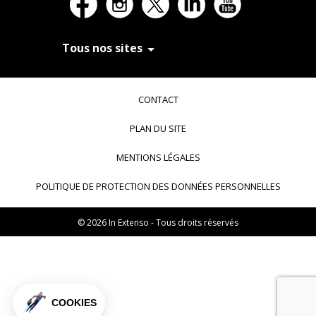
Tous nos sites
In Extenso Recrutement
In Extenso Finance & Transmission
CONTACT
In Extenso Tourisme, Culture & Hôtellerie
In Extenso Innovation Croissance
PLAN DU SITE
In Extenso Avocats
In Extenso Patrimoine
MENTIONS LÉGALES
Inexweb
Transaxio, partenaire In Extenso
POLITIQUE DE PROTECTION DES DONNÉES PERSONNELLES
Transaxio Hôtel, partenaire In Extenso
fulll, logiciel expert-comptable
© 2026 In Extenso - Tous droits réservés
COOKIES