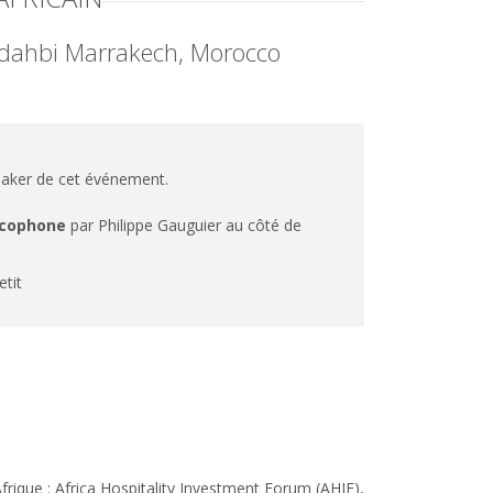
ddahbi Marrakech, Morocco
peaker de cet événement.
ancophone
par Philippe Gauguier au côté de
etit
frique : Africa Hospitality Investment Forum (AHIF),