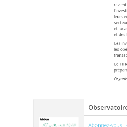
revien
l'inves
leurs é
secteur
et loca
et des 
Les inv
les opé
transac
Le FIHA
prépar
Organis
Observatoire
Abonnez-vous !