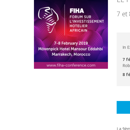
7 et
In 
7 f
Rob
8 f
La 9ème