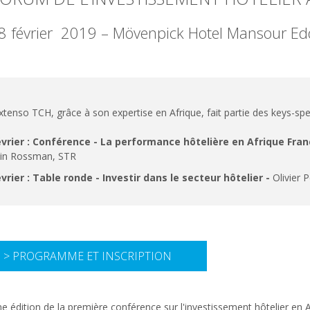
 8 février 2019 – Mövenpick Hotel Mansour E
Extenso TCH, grâce à son expertise en Afrique, fait partie des keys-s
évrier : Conférence -
La performance hôtelière en Afrique Fr
in Rossman, STR
évrier : Table ronde - Investir dans le secteur hôtelier -
Olivier P
> PROGRAMME ET INSCRIPTION
 édition de la première conférence sur l'investissement hôtelier en A