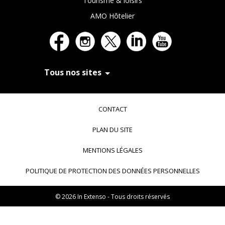
Tourisme & loisirs
AMO Hôtelier
Tous nos sites
In Extenso Recrutement
In Extenso Finance & Transmission
CONTACT
In Extenso Tourisme, Culture & Hôtellerie
In Extenso Innovation Croissance
PLAN DU SITE
In Extenso Avocats
In Extenso Patrimoine
MENTIONS LÉGALES
Inexweb
Transaxio, partenaire In Extenso
POLITIQUE DE PROTECTION DES DONNÉES PERSONNELLES
Transaxio Hôtel, partenaire In Extenso
fulll, logiciel expert-comptable
© 2026 In Extenso - Tous droits réservés