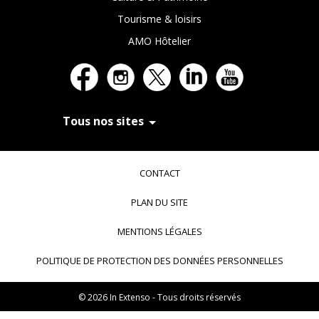
Tourisme & loisirs
AMO Hôtelier
Tous nos sites
In Extenso Recrutement
In Extenso Finance & Transmission
CONTACT
In Extenso Tourisme, Culture & Hôtellerie
In Extenso Innovation Croissance
PLAN DU SITE
In Extenso Avocats
In Extenso Patrimoine
MENTIONS LÉGALES
Inexweb
Transaxio, partenaire In Extenso
POLITIQUE DE PROTECTION DES DONNÉES PERSONNELLES
Transaxio Hôtel, partenaire In Extenso
fulll, logiciel expert-comptable
© 2026 In Extenso - Tous droits réservés