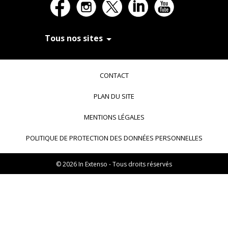
Tous nos sites
In Extenso Recrutement
In Extenso Finance & Transmission
CONTACT
In Extenso Tourisme, Culture & Hôtellerie
In Extenso Innovation Croissance
PLAN DU SITE
In Extenso Avocats
In Extenso Patrimoine
MENTIONS LÉGALES
Inexweb
Transaxio, partenaire In Extenso
POLITIQUE DE PROTECTION DES DONNÉES PERSONNELLES
Transaxio Hôtel, partenaire In Extenso
fulll, logiciel expert-comptable
© 2026 In Extenso - Tous droits réservés