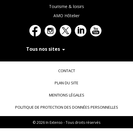
Tourisme & loisirs
AMO Hôtelier
Tous nos sites
In Extenso Recrutement
In Extenso Finance & Transmission
CONTACT
In Extenso Tourisme, Culture & Hôtellerie
In Extenso Innovation Croissance
PLAN DU SITE
In Extenso Avocats
In Extenso Patrimoine
MENTIONS LÉGALES
Inexweb
Transaxio, partenaire In Extenso
POLITIQUE DE PROTECTION DES DONNÉES PERSONNELLES
Transaxio Hôtel, partenaire In Extenso
fulll, logiciel expert-comptable
© 2026 In Extenso - Tous droits réservés