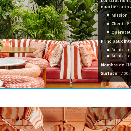
construction 
quartier latin 
Mission
:
Client
: 
Opérateu
Principaux int
Architect
Architecte
Nombre de Clé
Surface
: 7.00