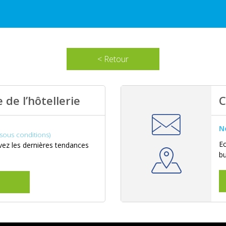
< Retour
 de l’hôtellerie
C
N
(sous conditions)
Ec
ez les dernières tendances
b