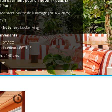
d’un bâtiment pour un hôtel 4* dans la
à Paris.
 Assistant Maître de l’Ouvrage (2016 – 2025)
EDYN
r hôtelier
: Locke living
ervenants :
e : DTACC
 d’intérieur : FETTLE
s :
143 clés
0 m²