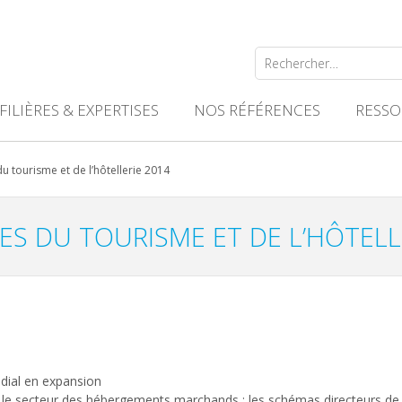
Rechercher :
FILIÈRES & EXPERTISES
NOS RÉFÉRENCES
RESSO
 tourisme et de l’hôtellerie 2014
S DU TOURISME ET DE L’HÔTELL
dial en expansion
ns le secteur des hébergements marchands : les schémas directeurs de