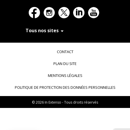
Tous nos sites
In Extenso Recrutement
In Extenso Finance & Transmission
CONTACT
In Extenso Tourisme, Culture & Hôtellerie
In Extenso Innovation Croissance
PLAN DU SITE
In Extenso Avocats
In Extenso Patrimoine
MENTIONS LÉGALES
Inexweb
Transaxio, partenaire In Extenso
POLITIQUE DE PROTECTION DES DONNÉES PERSONNELLES
Transaxio Hôtel, partenaire In Extenso
fulll, logiciel expert-comptable
© 2026 In Extenso - Tous droits réservés