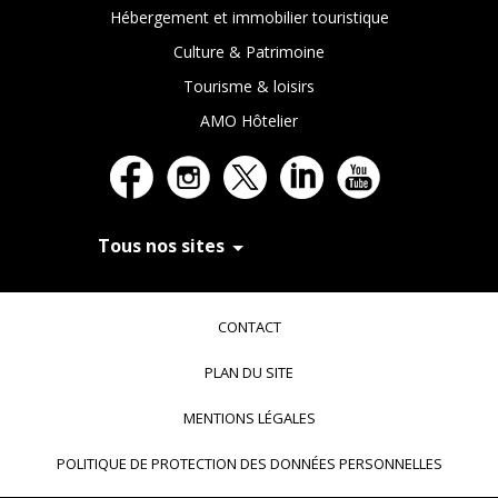
Hébergement et immobilier touristique
Culture & Patrimoine
Tourisme & loisirs
AMO Hôtelier
Tous nos sites
In Extenso Recrutement
In Extenso Finance & Transmission
CONTACT
In Extenso Tourisme, Culture & Hôtellerie
In Extenso Innovation Croissance
PLAN DU SITE
In Extenso Avocats
In Extenso Patrimoine
MENTIONS LÉGALES
Inexweb
Transaxio, partenaire In Extenso
POLITIQUE DE PROTECTION DES DONNÉES PERSONNELLES
Transaxio Hôtel, partenaire In Extenso
fulll, logiciel expert-comptable